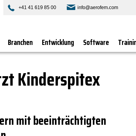
+41 41 619 85 00
info@aerofem.com
Branchen
Entwicklung
Software
Traini
zt Kinderspitex
tern mit beeinträchtigten
en