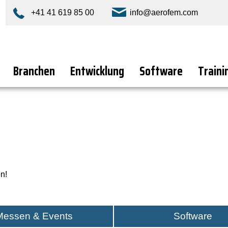
+41 41 619 85 00
info@aerofem.com
Branchen
Entwicklung
Software
Traini
n!
Messen & Events
Software