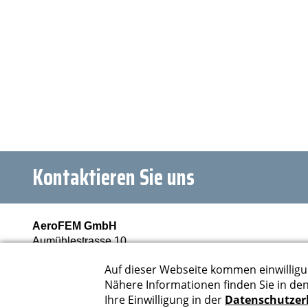
Kontaktieren Sie uns
AeroFEM GmbH
Aumühlestrasse 10
6373 Ennetbürgen
Schweiz
info@aerofem.com