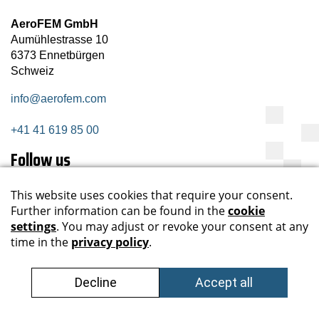
AeroFEM GmbH
Aumühlestrasse 10
6373 Ennetbürgen
Schweiz
info@aerofem.com
+41 41 619 85 00
Follow us
Subscribe newsletter
Register now
Data privacy
Impressum
Sitemap
GTC